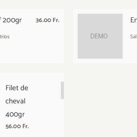
f 200gr
En
36.00 Fr.
trios
Sal
Filet de
Entrec. de
cheval
Bœuf
400gr
400gr
56.00 Fr.
56.00 Fr.