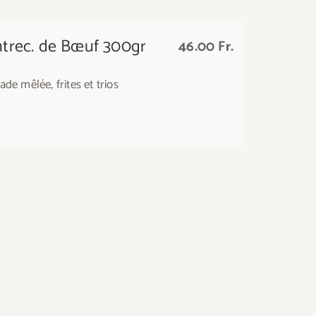
trec. de Bœuf 300gr
46.00 Fr.
ade mêlée, frites et trios
Entrec. de
cheval
200gr
32.00 Fr.