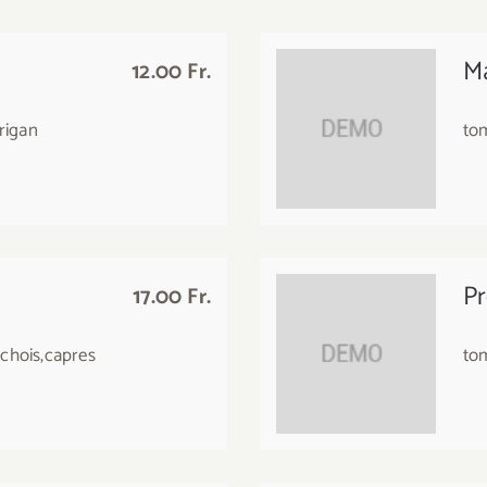
M
12.00 Fr.
origan
to
Pr
17.00 Fr.
nchois,capres
tom