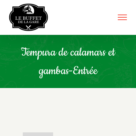
Skip
to
content
Tempura de calamars et
gambas-Entrée