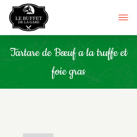
Skip
to
content
Tartare de Bœuf a la truffe et
foie gras